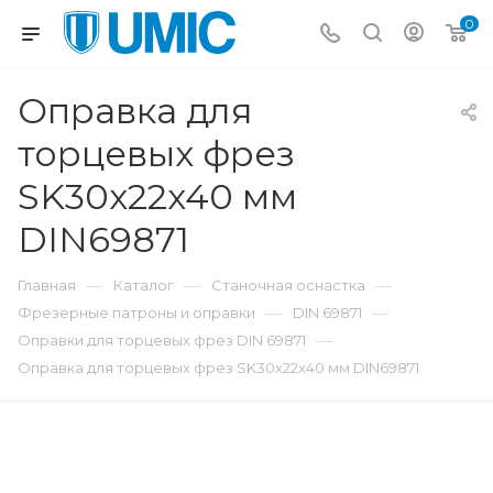
0
Оправка для
торцевых фрез
SK30x22x40 мм
DIN69871
—
—
—
Главная
Каталог
Станочная оснастка
—
—
Фрезерные патроны и оправки
DIN 69871
—
Оправки для торцевых фрез DIN 69871
Оправка для торцевых фрез SK30x22x40 мм DIN69871