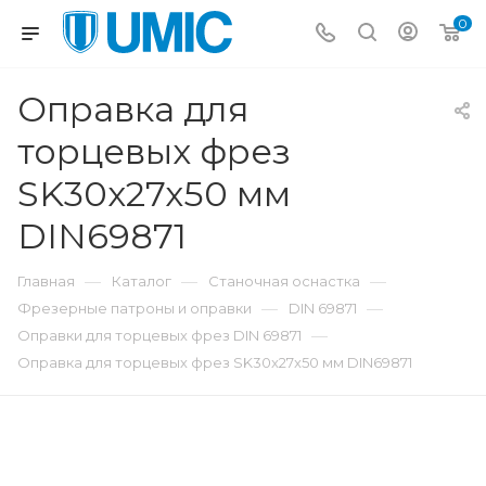
0
Оправка для
торцевых фрез
SK30x27x50 мм
DIN69871
—
—
—
Главная
Каталог
Станочная оснастка
—
—
Фрезерные патроны и оправки
DIN 69871
—
Оправки для торцевых фрез DIN 69871
Оправка для торцевых фрез SK30x27x50 мм DIN69871