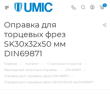
0
Оправка для
торцевых фрез
SK30x32x50 мм
DIN69871
—
—
—
Главная
Каталог
Станочная оснастка
—
—
Фрезерные патроны и оправки
DIN 69871
—
Оправки для торцевых фрез DIN 69871
Оправка для торцевых фрез SK30x32x50 мм DIN69871