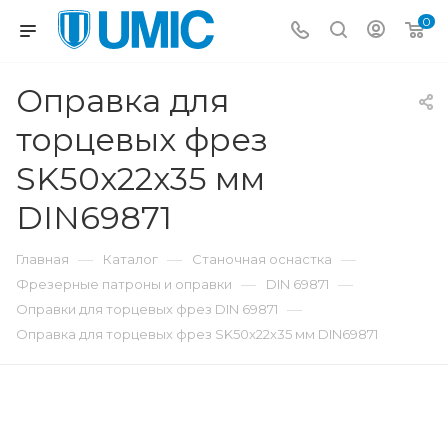
0
Оправка для
торцевых фрез
SK50x22x35 мм
DIN69871
—
—
—
Главная
Каталог
Станочная оснастка
—
—
Фрезерные патроны и оправки
DIN 69871
—
Оправки для торцевых фрез DIN 69871
Оправка для торцевых фрез SK50x22x35 мм DIN69871