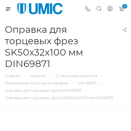
0
Оправка для
торцевых фрез
SK50x32x100 мм
DIN69871
—
—
—
Главная
Каталог
Станочная оснастка
—
—
Фрезерные патроны и оправки
DIN 69871
—
Оправки для торцевых фрез DIN 69871
Оправка для торцевых фрез SK50x32x100 мм DIN69871