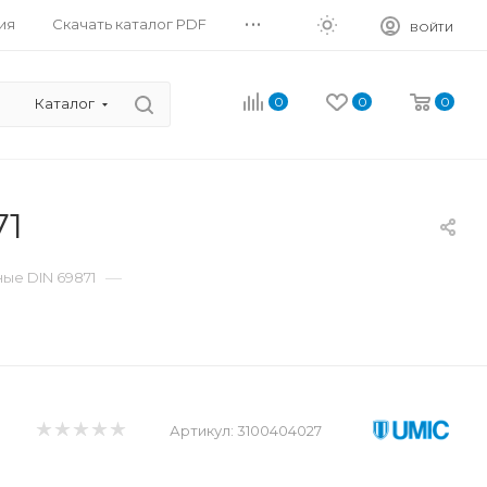
...
ия
Скачать каталог PDF
ВОЙТИ
0
0
0
Каталог
71
—
ые DIN 69871
Артикул:
3100404027