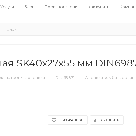
Услуги
Блог
Производители
Как купить
Компан
ая SK40x27x55 мм DIN698
—
—
е патроны и оправки
DIN 69871
Оправки комбинированн
В ИЗБРАННОЕ
СРАВНИТЬ