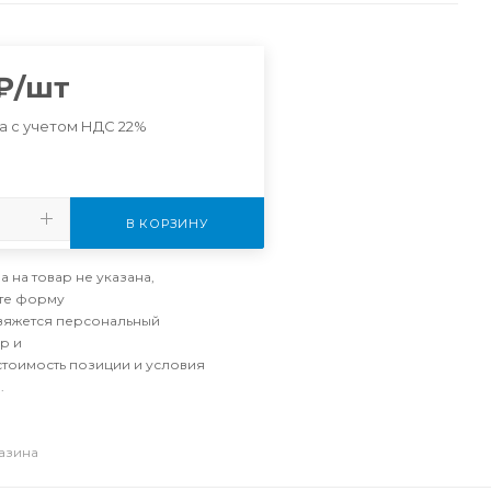
₽
/шт
а с учетом НДС 22%
В КОРЗИНУ
а на товар не указана,
те форму
свяжется персональный
р и
стоимость позиции и условия
.
газина