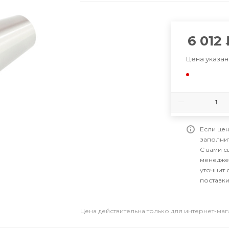
6 012
Цена указан
Если цен
заполни
С вами 
менедже
уточнит 
поставки
Цена действительна только для интернет-ма