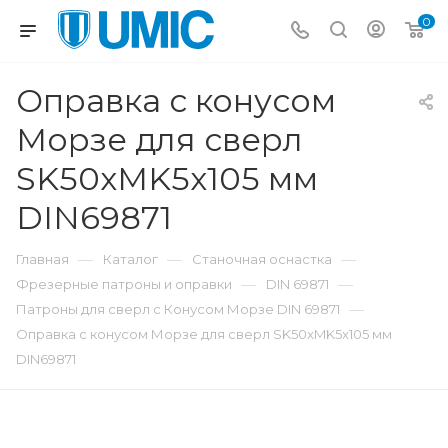
0
Оправка с конусом
Морзе для сверл
SK50xMK5x105 мм
DIN69871
—
—
—
Главная
Каталог
Станочная оснастка
—
—
Фрезерные патроны и оправки
DIN 69871
—
Патроны для сверл с Конусом Морзе DIN 69871
Оправка с конусом Морзе для сверл SK50xMK5x105 мм
DIN69871