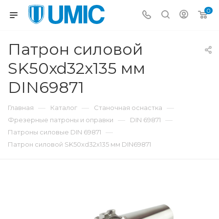
0
Патрон силовой
SK50xd32x135 мм
DIN69871
—
—
—
Главная
Каталог
Станочная оснастка
—
—
Фрезерные патроны и оправки
DIN 69871
—
Патроны силовые DIN 69871
Патрон силовой SK50xd32x135 мм DIN69871