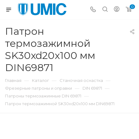
0
Патрон
термозажимной
SK30xd20x100 мм
DIN69871
—
—
—
Главная
Каталог
Станочная оснастка
—
—
Фрезерные патроны и оправки
DIN 69871
—
Патроны термозажимные DIN 69871
Патрон термозажимной SK30xd20x100 мм DIN69871