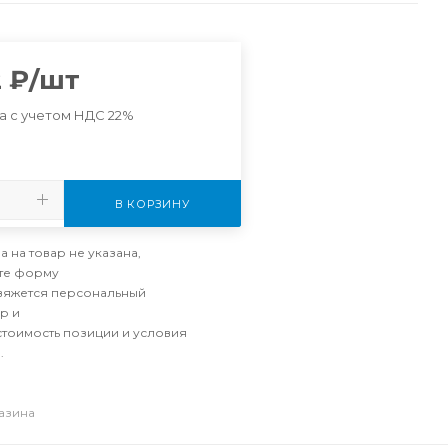
2
₽
/шт
а с учетом НДС 22%
В КОРЗИНУ
а на товар не указана,
те форму
свяжется персональный
р и
стоимость позиции и условия
.
газина