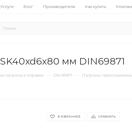
Услуги
Блог
Производители
Как купить
Компан
SK40xd6x80 мм DIN69871
—
—
е патроны и оправки
DIN 69871
Патроны термозажимные
В ИЗБРАННОЕ
СРАВНИТЬ