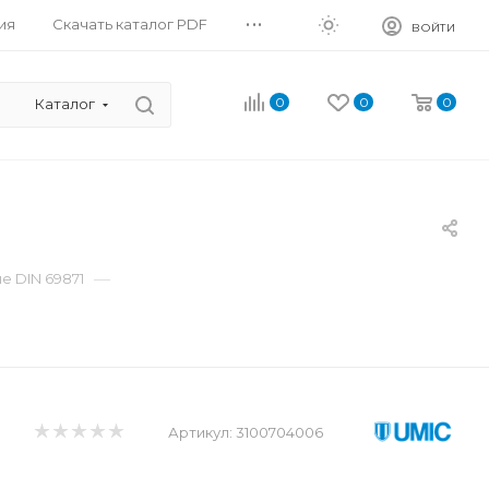
...
ия
Скачать каталог PDF
ВОЙТИ
0
0
0
Каталог
—
 DIN 69871
Артикул:
3100704006