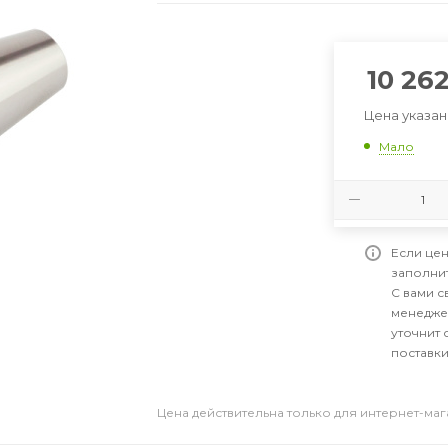
10 26
Цена указан
Мало
Если цен
заполни
С вами 
менедже
уточнит 
поставки
Цена действительна только для интернет-ма