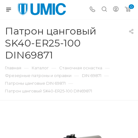
0
Патрон цанговый
SK40-ER25-100
DIN69871
—
—
—
Главная
Каталог
Станочная оснастка
—
—
Фрезерные патроны и оправки
DIN 69871
—
Патроны цанговые DIN 69871
Патрон цанговый SK40-ER25-100 DIN69871