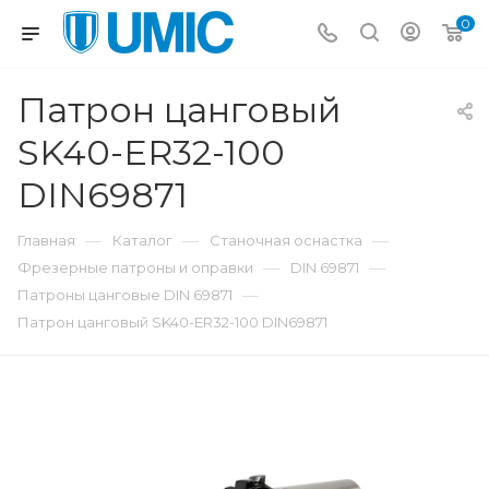
0
Патрон цанговый
SK40-ER32-100
DIN69871
—
—
—
Главная
Каталог
Станочная оснастка
—
—
Фрезерные патроны и оправки
DIN 69871
—
Патроны цанговые DIN 69871
Патрон цанговый SK40-ER32-100 DIN69871