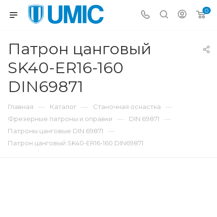
0
Патрон цанговый
SK40-ER16-160
DIN69871
—
—
—
Главная
Каталог
Станочная оснастка
—
—
Фрезерные патроны и оправки
DIN 69871
—
Патроны цанговые DIN 69871
Патрон цанговый SK40-ER16-160 DIN69871