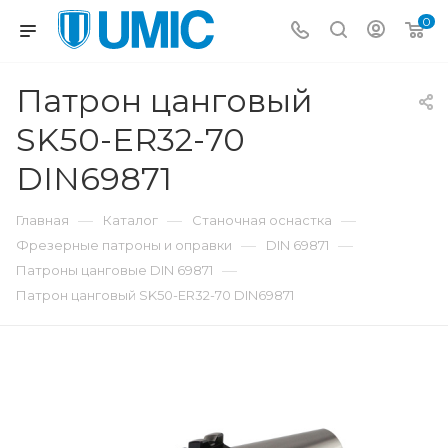
0
Патрон цанговый
SK50-ER32-70
DIN69871
—
—
—
Главная
Каталог
Станочная оснастка
—
—
Фрезерные патроны и оправки
DIN 69871
—
Патроны цанговые DIN 69871
Патрон цанговый SK50-ER32-70 DIN69871