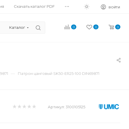
...
ия
Скачать каталог PDF
ВОЙТИ
0
0
0
Каталог
—
9871
Патрон цанговый SK50-ER25-100 DIN69871
Артикул:
3100105125