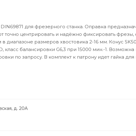
 DIN69871 для фрезерного станка. Оправка предназна
ют точно центрировать и надёжно фиксировать фрезы, 
в диапазоне размеров хвостовика 2-16 мм. Конус SK50
, класс балансировки G6,3 при 15000 мин.-1. Возможна
вки по запросу. В комплект к патрону идет гайка для 
ская, д. 20А