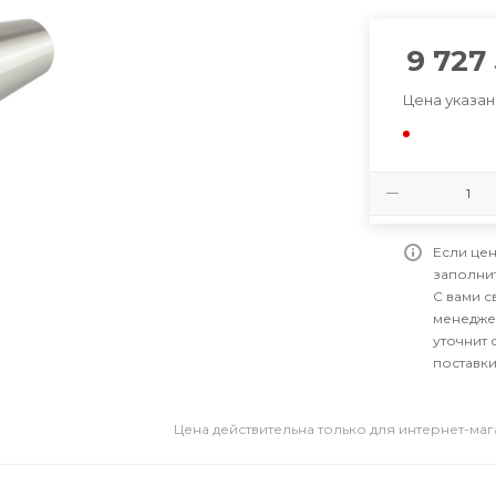
9 727
Цена указан
Если цен
заполни
С вами 
менедже
уточнит 
поставки
Цена действительна только для интернет-ма