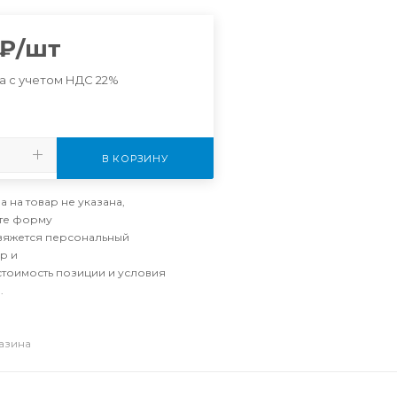
₽
/шт
а с учетом НДС 22%
В КОРЗИНУ
а на товар не указана,
те форму
свяжется персональный
р и
стоимость позиции и условия
.
газина