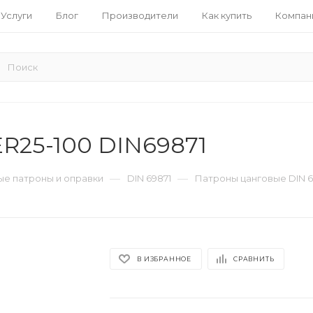
Услуги
Блог
Производители
Как купить
Компан
R25-100 DIN69871
—
—
е патроны и оправки
DIN 69871
Патроны цанговые DIN 6
В ИЗБРАННОЕ
СРАВНИТЬ