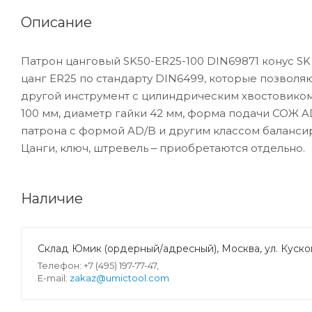
Описание
Патрон цанговый SK50-ER25-100 DIN69871 конус SK
цанг ER25 по стандарту DIN6499, которые позволя
другой инструмент с цилиндрическим хвостовиком 
100 мм, диаметр гайки 42 мм, форма подачи СОЖ AD
патрона с формой AD/B и другим классом балансиро
Цанги, ключ, штревель ‒ приобретаются отдельно.
Наличие
Склад Юмик (ордерный/адресный), Москва, ул. Кусков
Телефон: +7 (495) 197-77-47,
E-mail:
zakaz@umictool.com