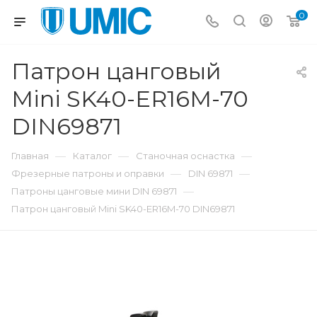
0
Патрон цанговый
Mini SK40-ER16M-70
DIN69871
—
—
—
Главная
Каталог
Станочная оснастка
—
—
Фрезерные патроны и оправки
DIN 69871
—
Патроны цанговые мини DIN 69871
Патрон цанговый Mini SK40-ER16M-70 DIN69871