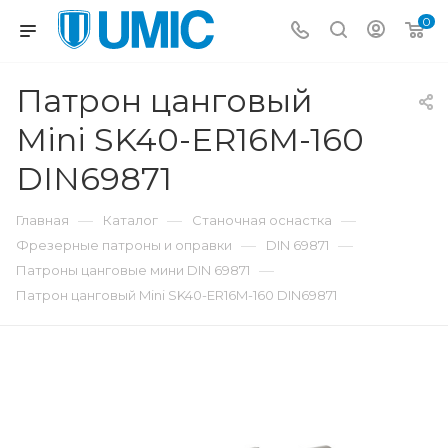
0
Патрон цанговый
Mini SK40-ER16M-160
DIN69871
—
—
—
Главная
Каталог
Станочная оснастка
—
—
Фрезерные патроны и оправки
DIN 69871
—
Патроны цанговые мини DIN 69871
Патрон цанговый Mini SK40-ER16M-160 DIN69871