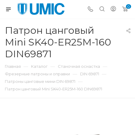
0
Патрон цанговый
Mini SK40-ER25M-160
DIN69871
—
—
—
Главная
Каталог
Станочная оснастка
—
—
Фрезерные патроны и оправки
DIN 69871
—
Патроны цанговые мини DIN 69871
Патрон цанговый Mini SK40-ER25M-160 DIN69871