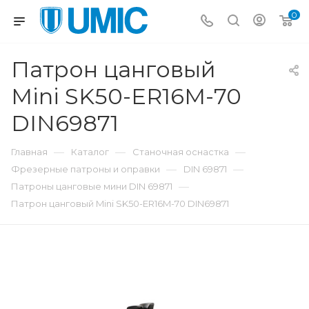
0
Патрон цанговый
Mini SK50-ER16M-70
DIN69871
—
—
—
Главная
Каталог
Станочная оснастка
—
—
Фрезерные патроны и оправки
DIN 69871
—
Патроны цанговые мини DIN 69871
Патрон цанговый Mini SK50-ER16M-70 DIN69871