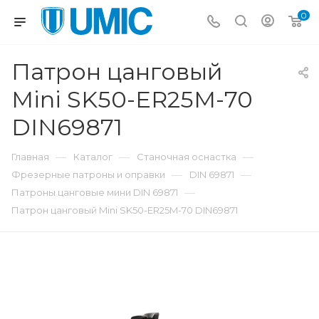
0
Патрон цанговый
Mini SK50-ER25M-70
DIN69871
—
—
—
Главная
Каталог
Станочная оснастка
—
—
Фрезерные патроны и оправки
DIN 69871
—
Патроны цанговые мини DIN 69871
Патрон цанговый Mini SK50-ER25M-70 DIN69871