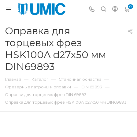
0
Оправка для
торцевых фрез
HSK100A d27x50 мм
DIN69893
—
—
—
Главная
Каталог
Станочная оснастка
—
—
Фрезерные патроны и оправки
DIN 69893
—
Оправки для торцевых фрез DIN 69893
Оправка для торцевых фрез HSK100A d27x50 мм DIN69893