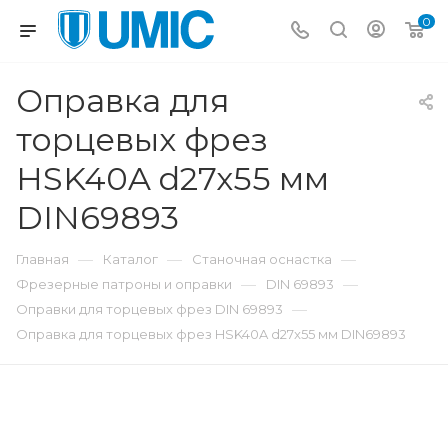
0
Оправка для
торцевых фрез
HSK40A d27x55 мм
DIN69893
—
—
—
Главная
Каталог
Станочная оснастка
—
—
Фрезерные патроны и оправки
DIN 69893
—
Оправки для торцевых фрез DIN 69893
Оправка для торцевых фрез HSK40A d27x55 мм DIN69893