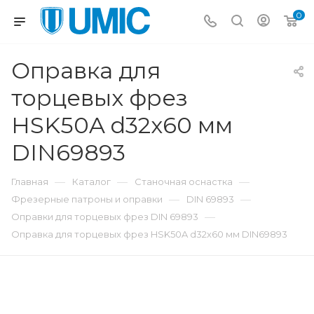
0
Оправка для
торцевых фрез
HSK50A d32x60 мм
DIN69893
—
—
—
Главная
Каталог
Станочная оснастка
—
—
Фрезерные патроны и оправки
DIN 69893
—
Оправки для торцевых фрез DIN 69893
Оправка для торцевых фрез HSK50A d32x60 мм DIN69893