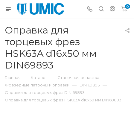
0
Оправка для
торцевых фрез
HSK63A d16x50 мм
DIN69893
—
—
—
Главная
Каталог
Станочная оснастка
—
—
Фрезерные патроны и оправки
DIN 69893
—
Оправки для торцевых фрез DIN 69893
Оправка для торцевых фрез HSK63A d16x50 мм DIN69893