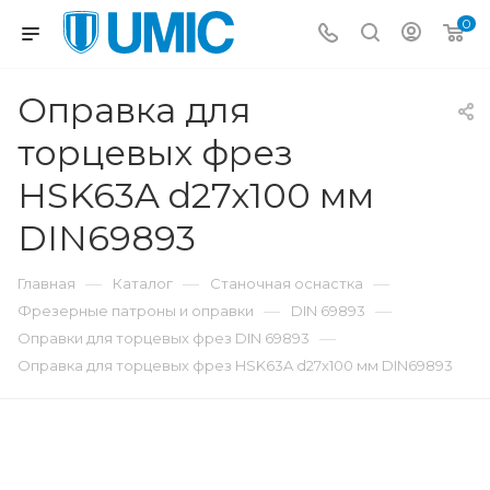
0
Оправка для
торцевых фрез
HSK63A d27x100 мм
DIN69893
—
—
—
Главная
Каталог
Станочная оснастка
—
—
Фрезерные патроны и оправки
DIN 69893
—
Оправки для торцевых фрез DIN 69893
Оправка для торцевых фрез HSK63A d27x100 мм DIN69893