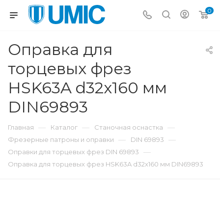
0
Оправка для
торцевых фрез
HSK63A d32x160 мм
DIN69893
—
—
—
Главная
Каталог
Станочная оснастка
—
—
Фрезерные патроны и оправки
DIN 69893
—
Оправки для торцевых фрез DIN 69893
Оправка для торцевых фрез HSK63A d32x160 мм DIN69893