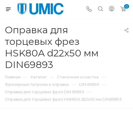
0
Оправка для
торцевых фрез
HSK80A d22x50 мм
DIN69893
—
—
—
Главная
Каталог
Станочная оснастка
—
—
Фрезерные патроны и оправки
DIN 69893
—
Оправки для торцевых фрез DIN 69893
Оправка для торцевых фрез HSK80A d22x50 мм DIN69893