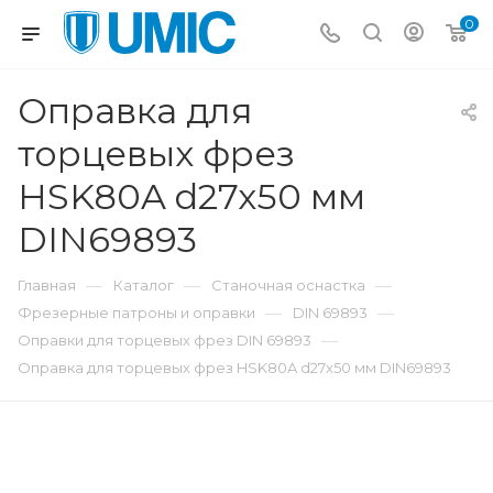
0
Оправка для
торцевых фрез
HSK80A d27x50 мм
DIN69893
—
—
—
Главная
Каталог
Станочная оснастка
—
—
Фрезерные патроны и оправки
DIN 69893
—
Оправки для торцевых фрез DIN 69893
Оправка для торцевых фрез HSK80A d27x50 мм DIN69893