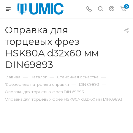
0
Оправка для
торцевых фрез
HSK80A d32x60 мм
DIN69893
—
—
—
Главная
Каталог
Станочная оснастка
—
—
Фрезерные патроны и оправки
DIN 69893
—
Оправки для торцевых фрез DIN 69893
Оправка для торцевых фрез HSK80A d32x60 мм DIN69893