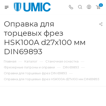
0
Оправка для
торцевых фрез
HSK100A d27x100 мм
DIN69893
—
—
—
Главная
Каталог
Станочная оснастка
—
—
Фрезерные патроны и оправки
DIN 69893
—
Оправки для торцевых фрез DIN 69893
Оправка для торцевых фрез HSK100A d27x100 мм DIN69893