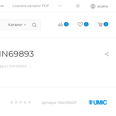
...
ия
Скачать каталог PDF
ВОЙТИ
0
0
0
Каталог
IN69893
—
фрез DIN 69893
Артикул:
3140359227