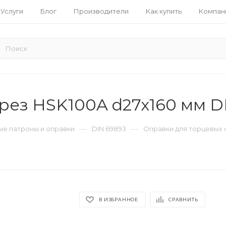
Услуги
Блог
Производители
Как купить
Компан
рез HSK100A d27x160 мм D
—
—
е патроны и оправки
DIN 69893
Оправки для торцевых 
В ИЗБРАННОЕ
СРАВНИТЬ