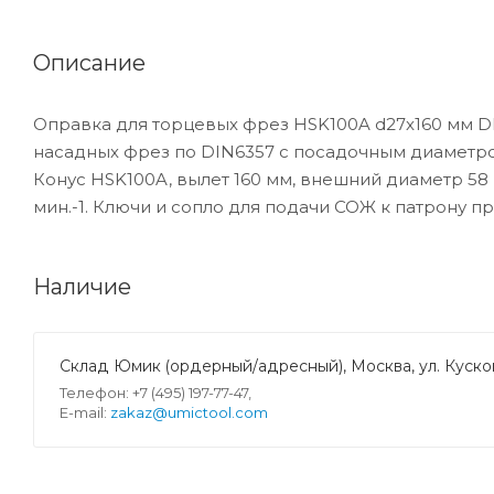
Описание
Оправка для торцевых фрез HSK100A d27x160 мм D
насадных фрез по DIN6357 с посадочным диаметром
Конус HSK100A, вылет 160 мм, внешний диаметр 58
мин.-1. Ключи и сопло для подачи СОЖ к патрону п
Наличие
Склад Юмик (ордерный/адресный), Москва, ул. Кусков
Телефон: +7 (495) 197-77-47,
E-mail:
zakaz@umictool.com