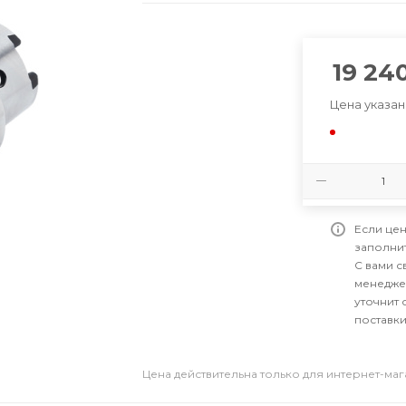
19 24
Цена указан
Если цен
заполни
С вами 
менедже
уточнит 
поставки
Цена действительна только для интернет-ма