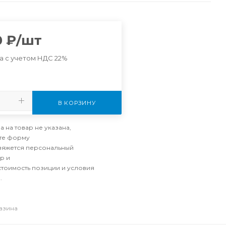
0
₽
/шт
а с учетом НДС 22%
В КОРЗИНУ
а на товар не указана,
те форму
свяжется персональный
р и
стоимость позиции и условия
.
газина