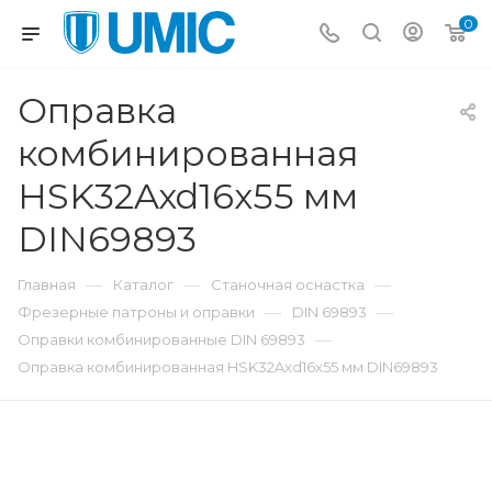
0
Оправка
комбинированная
HSK32Axd16x55 мм
DIN69893
—
—
—
Главная
Каталог
Станочная оснастка
—
—
Фрезерные патроны и оправки
DIN 69893
—
Оправки комбинированные DIN 69893
Оправка комбинированная HSK32Axd16x55 мм DIN69893