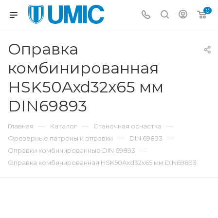
0
Оправка
комбинированная
HSK50Axd32x65 мм
DIN69893
—
—
—
Главная
Каталог
Станочная оснастка
—
—
Фрезерные патроны и оправки
DIN 69893
—
Оправки комбинированные DIN 69893
Оправка комбинированная HSK50Axd32x65 мм DIN69893