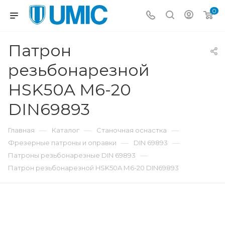
0
Патрон
резьбонарезной
HSK50A М6-20
DIN69893
—
—
—
Главная
Каталог
Станочная оснастка
—
—
Фрезерные патроны и оправки
DIN 69893
—
Патроны резьбонарезные DIN 69893
Патрон резьбонарезной HSK50A М6-20 DIN69893