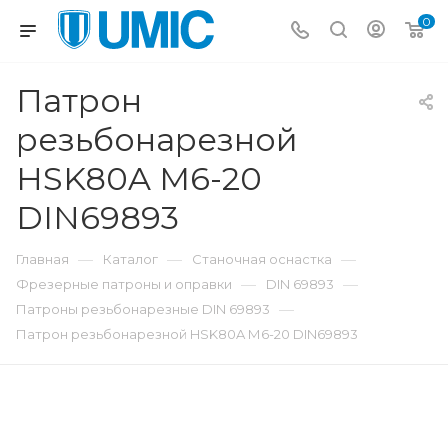
0
Патрон
резьбонарезной
HSK80A М6-20
DIN69893
—
—
—
Главная
Каталог
Станочная оснастка
—
—
Фрезерные патроны и оправки
DIN 69893
—
Патроны резьбонарезные DIN 69893
Патрон резьбонарезной HSK80A М6-20 DIN69893