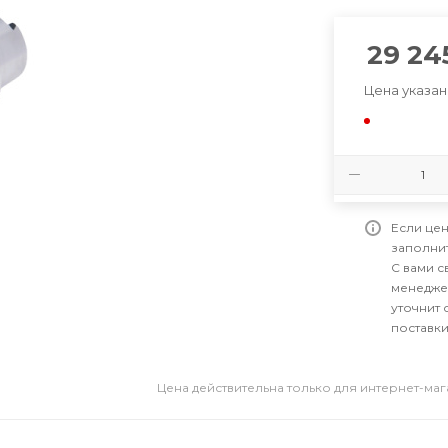
29 24
Цена указан
Если цен
заполни
С вами 
менедже
уточнит 
поставки
Цена действительна только для интернет-ма