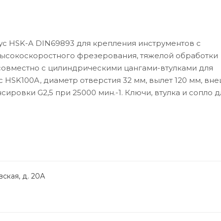
ус HSK-A DIN69893 для крепления инструментов с
ысокоскоростного фрезерования, тяжелой обработки
 совместно с цилиндрическими цангами-втулками для
 HSK100A, диаметр отверстия 32 мм, вылет 120 мм, вн
ировки G2,5 при 25000 мин.-1. Ключи, втулка и сопло д
ская, д. 20А