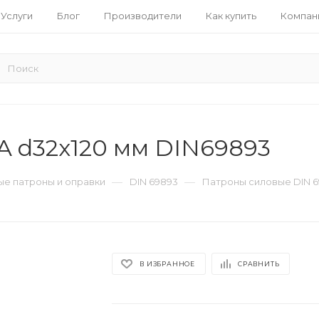
Услуги
Блог
Производители
Как купить
Компан
 d32x120 мм DIN69893
—
—
е патроны и оправки
DIN 69893
Патроны силовые DIN 
В ИЗБРАННОЕ
СРАВНИТЬ