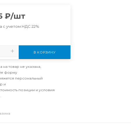
5
₽
/шт
а с учетом НДС 22%
В КОРЗИНУ
а на товар не указана,
те форму
свяжется персональный
р и
стоимость позиции и условия
.
газина