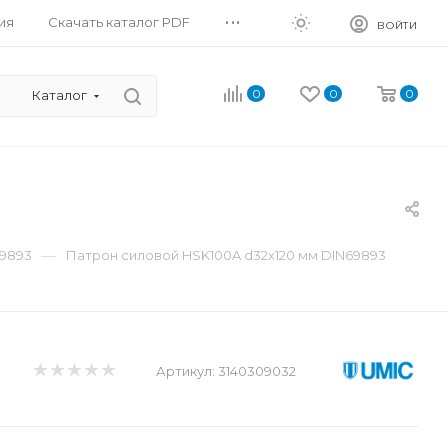
...
ия
Скачать каталог PDF
ВОЙТИ
0
0
0
Каталог
—
69893
Патрон силовой HSK100A d32x120 мм DIN69893
Артикул:
3140309032