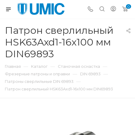
0
Патрон сверлильный
HSK63Axd1-16x100 мм
DIN69893
—
—
—
Главная
Каталог
Станочная оснастка
—
—
Фрезерные патроны и оправки
DIN 69893
—
Патроны сверлильные DIN 69893
Патрон сверлильный HSK63Axd1-16x100 мм DIN69893