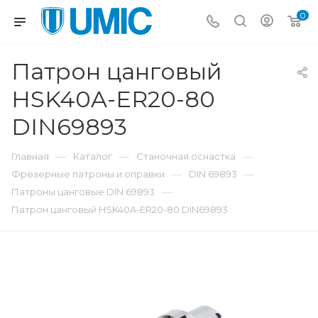
0
Патрон цанговый
HSK40A-ER20-80
DIN69893
—
—
—
Главная
Каталог
Станочная оснастка
—
—
Фрезерные патроны и оправки
DIN 69893
—
Патроны цанговые DIN 69893
Патрон цанговый HSK40A-ER20-80 DIN69893