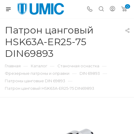
0
Патрон цанговый
HSK63A-ER25-75
DIN69893
—
—
—
Главная
Каталог
Станочная оснастка
—
—
Фрезерные патроны и оправки
DIN 69893
—
Патроны цанговые DIN 69893
Патрон цанговый HSK63A-ER25-75 DIN69893