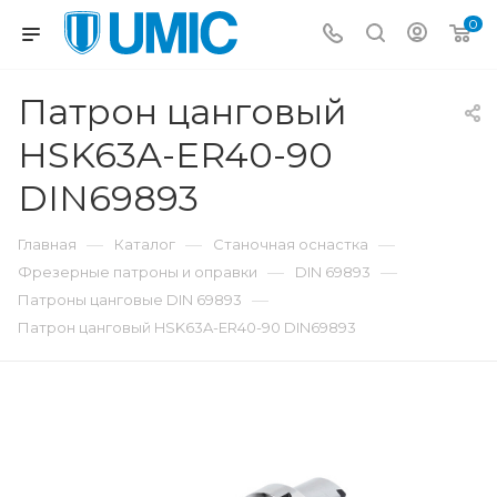
0
Патрон цанговый
HSK63A-ER40-90
DIN69893
—
—
—
Главная
Каталог
Станочная оснастка
—
—
Фрезерные патроны и оправки
DIN 69893
—
Патроны цанговые DIN 69893
Патрон цанговый HSK63A-ER40-90 DIN69893