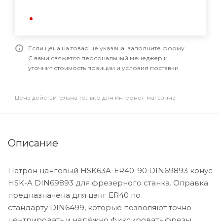
Если цена на товар не указана, заполните форму
С вами свяжется персональный менеджер и
уточнит стоимость позиции и условия поставки.
Цена действительна только для интернет-магазина
Описание
Патрон цанговый HSK63A-ER40-90 DIN69893 конус
HSK-A DIN69893 для фрезерного станка. Оправка
предназначена для цанг ER40 по
стандарту DIN6499, которые позволяют точно
центрировать и надёжно фиксировать фрезы,