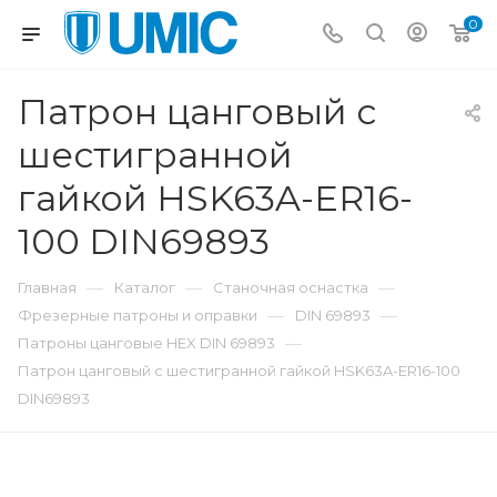
0
Патрон цанговый с
шестигранной
гайкой HSK63A-ER16-
100 DIN69893
—
—
—
Главная
Каталог
Станочная оснастка
—
—
Фрезерные патроны и оправки
DIN 69893
—
Патроны цанговые HEX DIN 69893
Патрон цанговый с шестигранной гайкой HSK63A-ER16-100
DIN69893