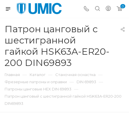
0
Патрон цанговый с
шестигранной
гайкой HSK63A-ER20-
200 DIN69893
—
—
—
Главная
Каталог
Станочная оснастка
—
—
Фрезерные патроны и оправки
DIN 69893
—
Патроны цанговые HEX DIN 69893
Патрон цанговый с шестигранной гайкой HSK63A-ER20-200
DIN69893