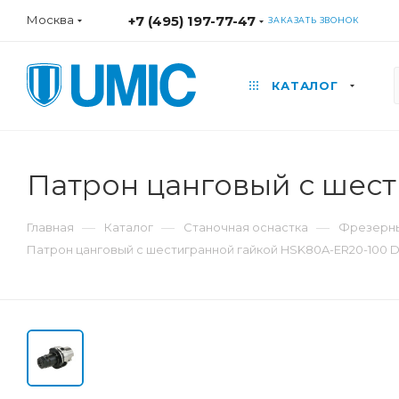
Москва
+7 (495) 197-77-47
ЗАКАЗАТЬ ЗВОНОК
КАТАЛОГ
Патрон цанговый с шес
—
—
—
Главная
Каталог
Станочная оснастка
Фрезерны
Патрон цанговый с шестигранной гайкой HSK80A-ER20-100 