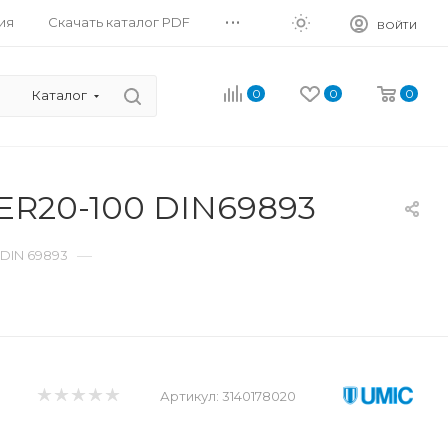
...
ия
Скачать каталог PDF
ВОЙТИ
0
0
0
Каталог
ER20-100 DIN69893
—
DIN 69893
Артикул:
3140178020