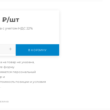
8
₽
/шт
а с учетом НДС 22%
В КОРЗИНУ
а на товар не указана,
те форму
свяжется персональный
р и
стоимость позиции и условия
.
газина