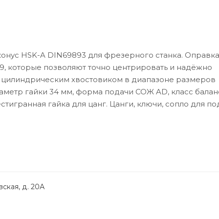
конус HSK-A DIN69893 для фрезерного станка. Оправк
9, которые позволяют точно центрировать и надёжно
с цилиндрическим хвостовиком в диапазоне размеров
диаметр гайки 34 мм, форма подачи СОЖ AD, класс бала
естигранная гайка для цанг. Цанги, ключи, сопло для п
ская, д. 20А