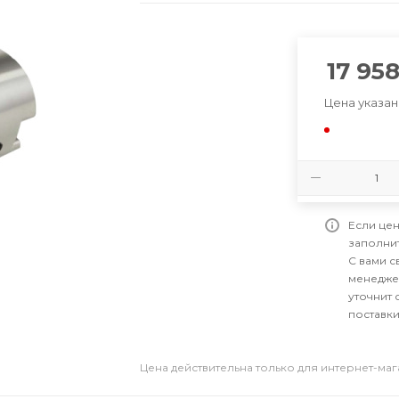
17 95
Цена указан
Если цен
заполни
С вами 
менедже
уточнит 
поставки
Цена действительна только для интернет-ма