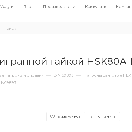
Услуги
Блог
Производители
Как купить
Компан
тигранной гайкой HSK80A-
—
—
е патроны и оправки
DIN 69893
Патроны цанговые HEX 
DIN69893
В ИЗБРАННОЕ
СРАВНИТЬ