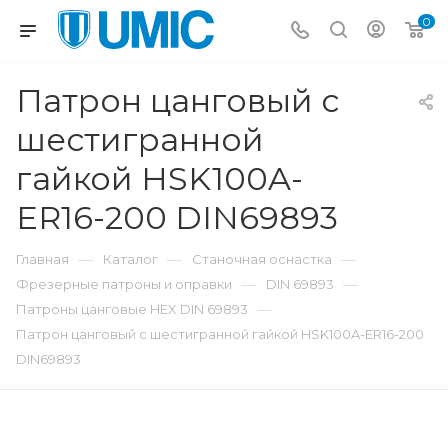
0
Патрон цанговый с
шестигранной
гайкой HSK100A-
ER16-200 DIN69893
—
—
—
Главная
Каталог
Станочная оснастка
—
—
Фрезерные патроны и оправки
DIN 69893
—
Патроны цанговые HEX DIN 69893
Патрон цанговый с шестигранной гайкой HSK100A-ER16-200
DIN69893