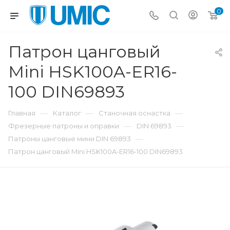
0
Патрон цанговый
Mini HSK100A-ER16-
100 DIN69893
—
—
—
Главная
Каталог
Станочная оснастка
—
—
Фрезерные патроны и оправки
DIN 69893
—
Патроны цанговые мини DIN 69893
Патрон цанговый Mini HSK100A-ER16-100 DIN69893