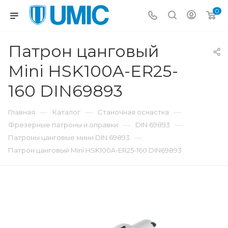
0
Патрон цанговый
Mini HSK100A-ER25-
160 DIN69893
—
—
—
Главная
Каталог
Станочная оснастка
—
—
Фрезерные патроны и оправки
DIN 69893
—
Патроны цанговые мини DIN 69893
Патрон цанговый Mini HSK100A-ER25-160 DIN69893