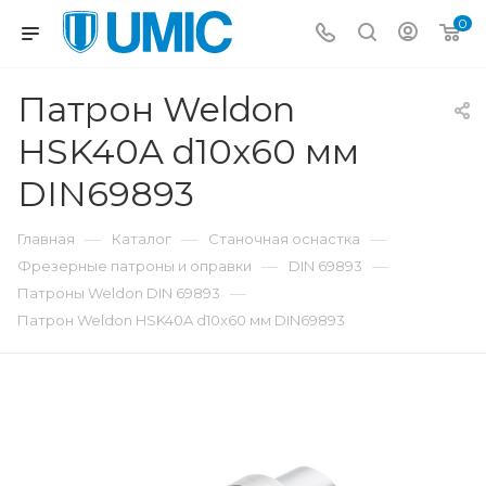
0
Патрон Weldon
HSK40A d10x60 мм
DIN69893
—
—
—
Главная
Каталог
Станочная оснастка
—
—
Фрезерные патроны и оправки
DIN 69893
—
Патроны Weldon DIN 69893
Патрон Weldon HSK40A d10x60 мм DIN69893