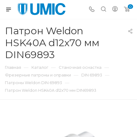
0
Патрон Weldon
HSK40A d12x70 мм
DIN69893
—
—
—
Главная
Каталог
Станочная оснастка
—
—
Фрезерные патроны и оправки
DIN 69893
—
Патроны Weldon DIN 69893
Патрон Weldon HSK40A d12x70 мм DIN69893