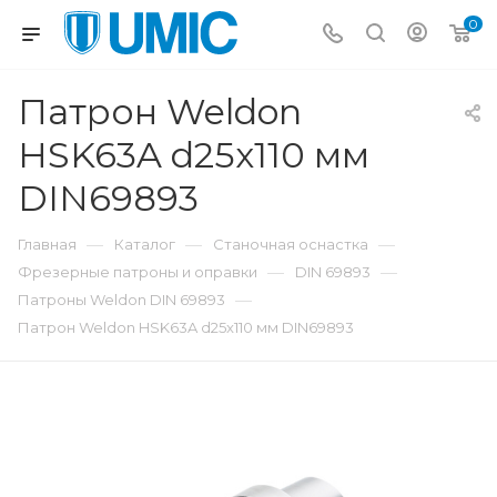
0
Патрон Weldon
HSK63A d25x110 мм
DIN69893
—
—
—
Главная
Каталог
Станочная оснастка
—
—
Фрезерные патроны и оправки
DIN 69893
—
Патроны Weldon DIN 69893
Патрон Weldon HSK63A d25x110 мм DIN69893