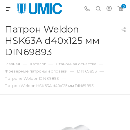
0
Патрон Weldon
HSK63A d40x125 мм
DIN69893
—
—
—
Главная
Каталог
Станочная оснастка
—
—
Фрезерные патроны и оправки
DIN 69893
—
Патроны Weldon DIN 69893
Патрон Weldon HSK63A d40x125 мм DIN69893